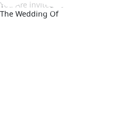
You Are invited To
The Wedding Of