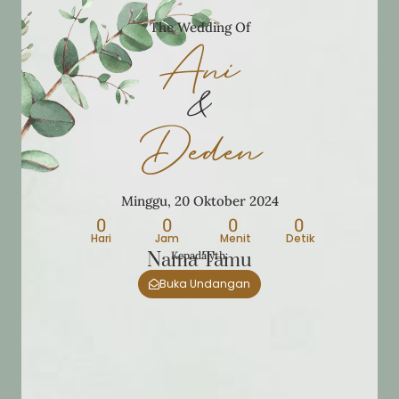
The Wedding Of
Ani
&
Deden
Minggu, 20 Oktober 2024
0
0
0
0
Hari
Jam
Menit
Detik
Nama Tamu
Kepada yth:
Buka Undangan