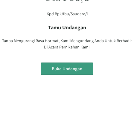
Kpd Bpk/Ibu/Saudara/i
Tamu Undangan
Tanpa Mengurangi Rasa Hormat, Kami Mengundang Anda Untuk Berhadir
Di Acara Pernikahan Kami.
Buka Undangan