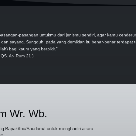
n pasangan-pasangan untukmu dari jenismu sendiri, agar kamu cender
 dan sayang. Sungguh, pada yang demikian itu benar-benar terdapat 
lah) bagi kaum yang berpikir.”
 QS. Ar- Rum 21 )
m Wr. Wb.
 Bapak/Ibu/Saudara/I untuk menghadiri acara