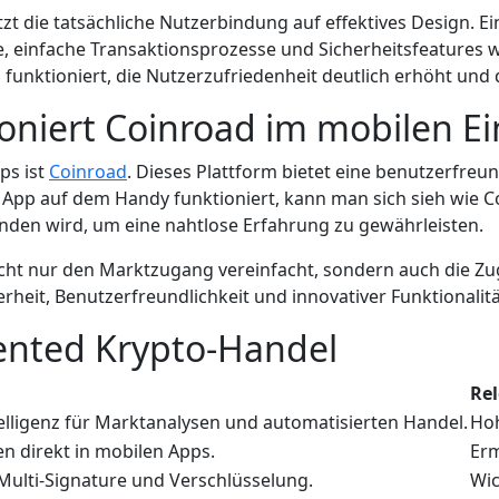
zt die tatsächliche Nutzerbindung auf effektives Design. E
age, einfache Transaktionsprozesse und Sicherheitsfeatures 
 funktioniert, die Nutzerzufriedenheit deutlich erhöht und
ioniert Coinroad im mobilen Ei
ps ist
Coinroad
. Dieses Plattform bietet eine benutzerfreu
ie App auf dem Handy funktioniert, kann man sich sieh wie 
bunden wird, um eine nahtlose Erfahrung zu gewährleisten.
ht nur den Marktzugang vereinfacht, sondern auch die Zugä
herheit, Benutzerfreundlichkeit und innovativer Funktionali
ented Krypto-Handel
Re
lligenz für Marktanalysen und automatisierten Handel.
Hoh
n direkt in mobilen Apps.
Erm
 Multi-Signature und Verschlüsselung.
Wic