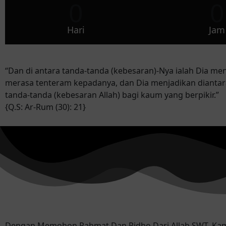
0
0
Hari
Jam
“Dan di antara tanda-tanda (kebesaran)-Nya ialah Dia m
merasa tenteram kepadanya, dan Dia menjadikan diantar
tanda-tanda (kebesaran Allah) bagi kaum yang berpikir.”
{Q.S: Ar-Rum (30): 21}
Dengan Memohon Rahmat Dan Ridho Dari Allah SWT. Kam