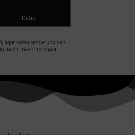
0
Detik
ri, agar kamu cenderung dan
itu benar-benar terdapat
a Putri Kami