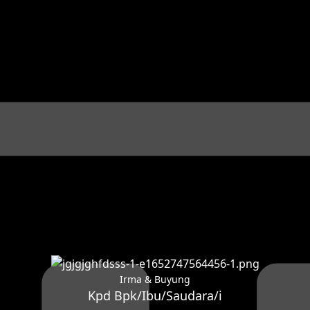
Irma & Buyung
Kpd Bpk/Ibu/Saudara/i