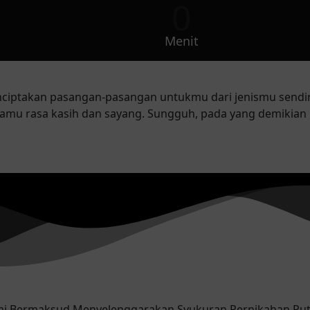
0
Menit
enciptakan pasangan-pasangan untukmu dari jenismu sendi
amu rasa kasih dan sayang. Sungguh, pada yang demikian 
i Bermaksud Menyelenggarakan Syukuran Pernikahan Putr