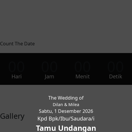
Count The Date
00
00
00
00
Hari
Jam
Menit
Detik
The Wedding of
Dilan & Milea
Sabtu, 1 Desember 2026
Gallery
Kpd Bpk/Ibu/Saudara/i
Tamu Undangan