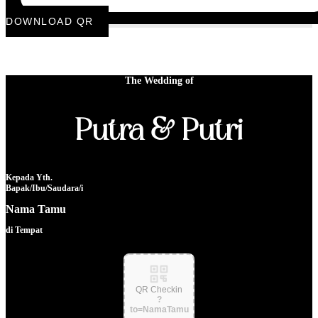
DOWNLOAD QR
CHECK-IN CARD
The Wedding of
Putra & Putri
Kepada Yth.
Bapak/Ibu/Saudara/i
Nama Tamu
di Tempat
QR Checkin
?
to=NamaTamu