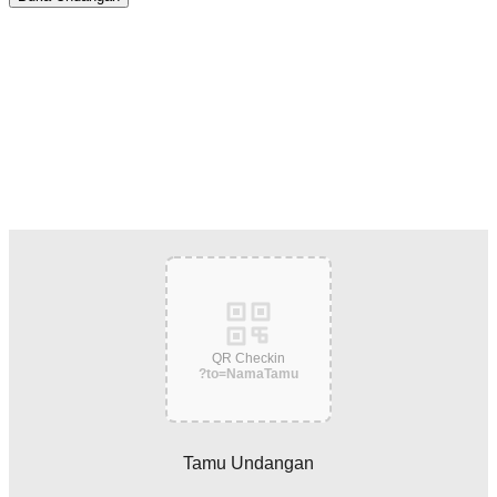
Putra & Putri
QR Checkin
?to=NamaTamu
Tamu Undangan