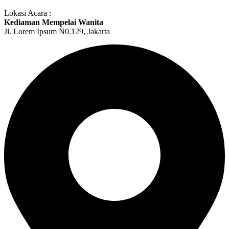
Lokasi Acara :
Kediaman Mempelai Wanita
Jl. Lorem Ipsum N0.129, Jakarta