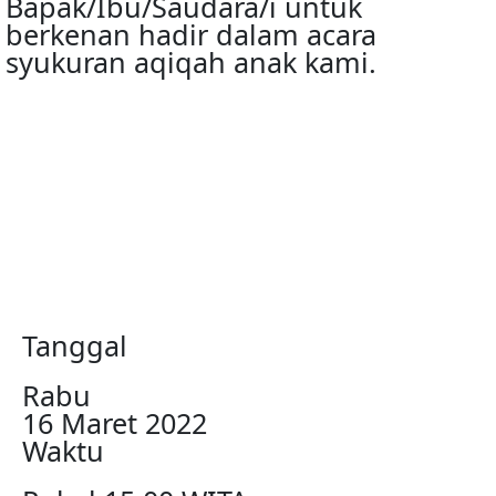
Bapak/Ibu/Saudara/i untuk
berkenan hadir dalam acara
syukuran aqiqah anak kami.
00
00
00
00
Day(s)
Hour(s)
Minute(s)
Second(s)
Tanggal
Rabu
16 Maret 2022
Waktu