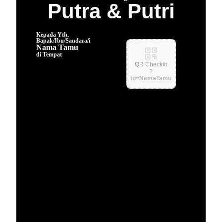
Putra & Putri
Kepada Yth.
Bapak/Ibu/Saudara/i
Nama Tamu
di Tempat
QR Checkin
?
to=NamaTamu