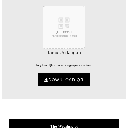
QR Checkin
?to=NamaTamu
Tamu Undangan
Tunjukkan QR kepada petugas penerima tamu
DOWNLOAD QR
CHECK-IN CARD
The Wedding of