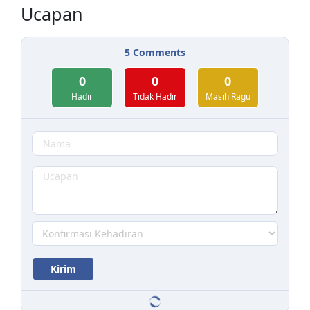
Ucapan
5
Comments
0
0
0
Hadir
Tidak Hadir
Masih Ragu