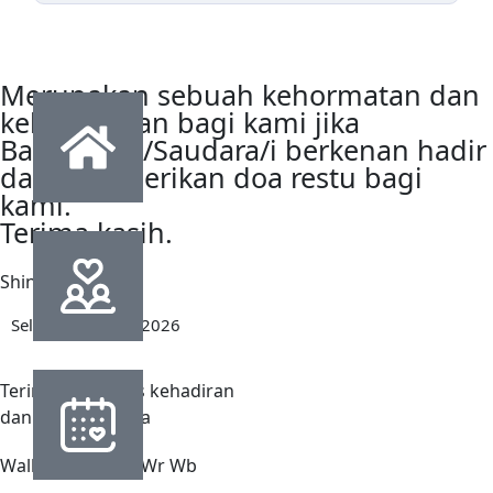
Merupakan sebuah kehormatan dan
kebahagiaan bagi kami jika
Bapak/Ibu /Saudara/i berkenan hadir
dan memberikan doa restu bagi
kami.
Terima kasih.
Shinta & Ajat
Selasa, 24 maret 2026
Terima kasih atas kehadiran
dan doa restu nya
Wallaikumsalam Wr Wb