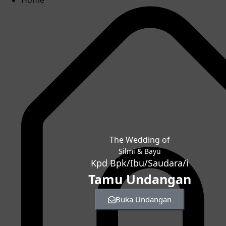
Home
The Wedding of
Silmi & Bayu
Kpd Bpk/Ibu/Saudara/i
Tamu Undangan
Buka Undangan