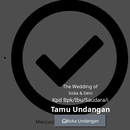
The Wedding of
Siska & Deni
Kpd Bpk/Ibu/Saudara/i
Tamu Undangan
Buka Undangan
Mencuci tangan dengan sabun