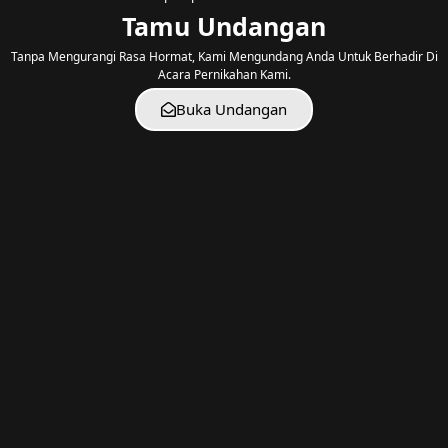
PERNIKAHAN
Tamu Undangan
Minggu, 25 Juli 2021 Kami melangsungkan akad
Tanpa Mengurangi Rasa Hormat, Kami Mengundang Anda Untuk Berhadir Di
nikah secara sederhana. Dengan Ridha Allah
Acara Pernikahan Kami.
SWT dan kedua orangtua, Kami memulai
Buka Undangan
lembaran baru dengan berbagai cerita indah
didalamnya. Bismillahirrahmanirrahim
Wedding Gallery