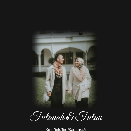
Setahun kemudian kami menjadi sahabat dekat,
hingga di akhir Tahun 2016 dia menyatakan
perasaannya kepada saya dan perjalanan
hubungan kami hingga saat ini sudah hampir 5
tahun.
14 Januari 2021
LAMARAN
Setelah waktu yg lama kami menjalin hubungan,
dia mengajak untuk serius dan pada Tanggal 17
Januari 2021 dia membawa kedua orangtuanya
ke keluarga saya untuk melamar saya dan
menyampaikan niat menuju ke pernikahan.
Fulanah & Fulan
14 Januari 2021
Kpd Bpk/Ibu/Saudara/i