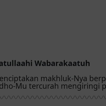
0
00
s)
Minute(s)
tullaahi Wabarakaatuh
menciptakan makhluk-Nya ber
idho-Mu tercurah mengiringi 