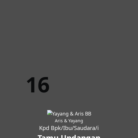
16
Aris & Yayang
Kpd Bpk/Ibu/Saudara/i
Tamu Undangan