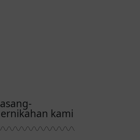
00
Second(s)
pasang-
pernikahan kami