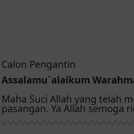
00
0
Day(s)
Hour(
Calon Pengantin
Assalamu`alaikum Warahma
Maha Suci Allah yang telah 
pasangan. Ya Allah semoga r