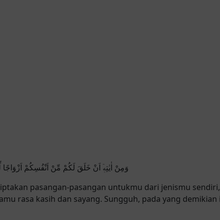
وَمِنْ اٰيٰتِهٖٓ اَنْ خَلَقَ لَكُمْ مِّنْ اَنْفُسِكُمْ اَزْوَاجًا لِّتَ
nciptakan pasangan-pasangan untukmu dari jenismu sendir
amu rasa kasih dan sayang. Sungguh, pada yang demikian 